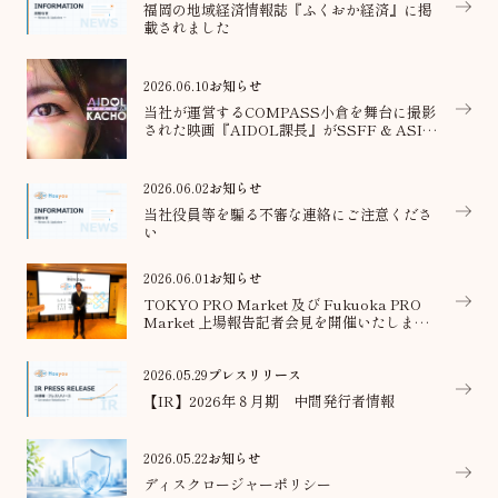
福岡の地域経済情報誌『ふくおか経済』に掲
載されました
2026.06.10
お知らせ
当社が運営するCOMPASS小倉を舞台に撮影
された映画『AIDOL課長』がSSFF & ASIA
2026グランプリを受賞
2026.06.02
お知らせ
当社役員等を騙る不審な連絡にご注意くださ
い
2026.06.01
お知らせ
TOKYO PRO Market 及び Fukuoka PRO
Market 上場報告記者会見を開催いたしまし
た
2026.05.29
プレスリリース
【IR】2026年８月期 中間発行者情報
2026.05.22
お知らせ
ディスクロージャーポリシー