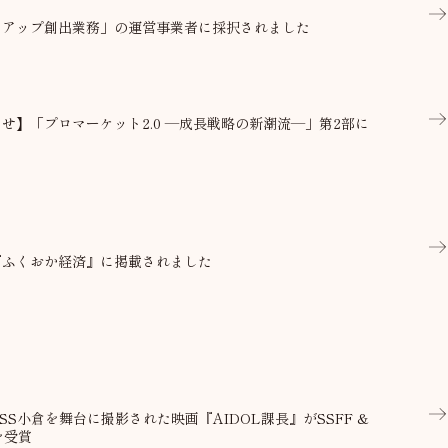
トアップ創出業務」の運営事業者に採択されました
せ】「プロマーケット2.0 ―成長戦略の新潮流―」第2部に
『ふくおか経済』に掲載されました
SS小倉を舞台に撮影された映画『AIDOL課長』がSSFF &
を受賞