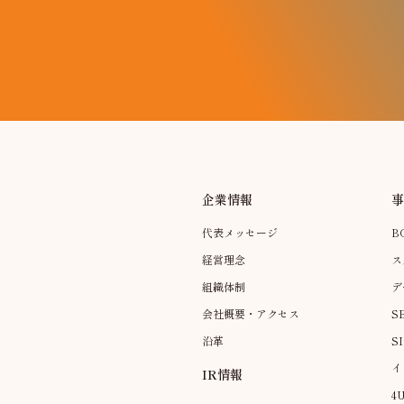
企業情報
代表メッセージ
B
経営理念
ス
組織体制
デ
会社概要・アクセス
S
沿革
S
イ
IR情報
4U