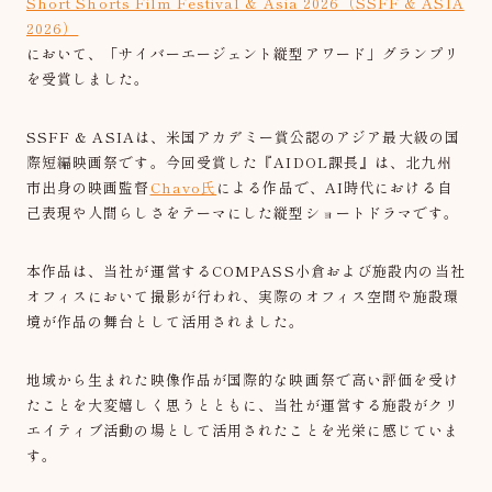
Short Shorts Film Festival & Asia 2026（SSFF & ASIA
2026）
において、「サイバーエージェント縦型アワード」グランプリ
を受賞しました。
SSFF & ASIAは、米国アカデミー賞公認のアジア最大級の国
際短編映画祭です。今回受賞した『AIDOL課長』は、北九州
市出身の映画監督
Chavo氏
による作品で、AI時代における自
己表現や人間らしさをテーマにした縦型ショートドラマです。
本作品は、当社が運営するCOMPASS小倉および施設内の当社
オフィスにおいて撮影が行われ、実際のオフィス空間や施設環
境が作品の舞台として活用されました。
地域から生まれた映像作品が国際的な映画祭で高い評価を受け
たことを大変嬉しく思うとともに、当社が運営する施設がクリ
エイティブ活動の場として活用されたことを光栄に感じていま
す。