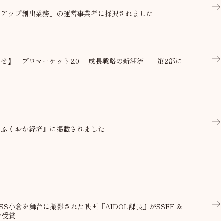
トアップ創出業務」の運営事業者に採択されました
せ】「プロマーケット2.0 ―成長戦略の新潮流―」第2部に
『ふくおか経済』に掲載されました
SS小倉を舞台に撮影された映画『AIDOL課長』がSSFF &
を受賞