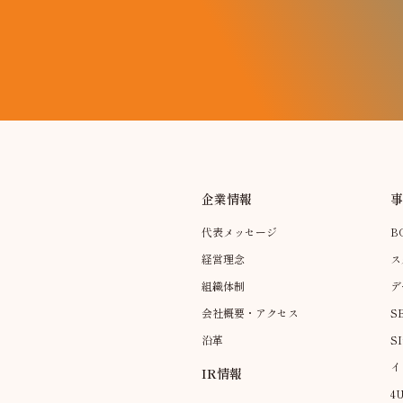
企業情報
代表メッセージ
B
経営理念
ス
組織体制
デ
会社概要・アクセス
S
沿革
S
イ
IR情報
4U